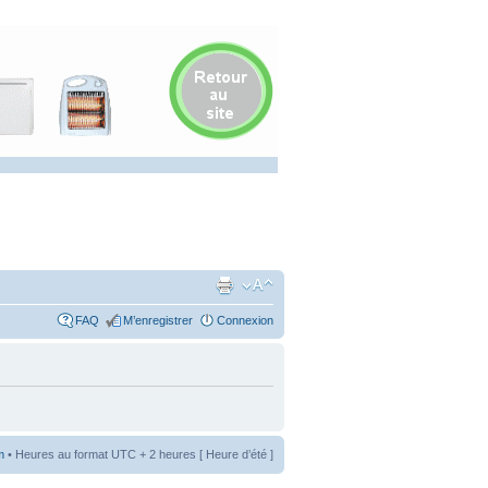
FAQ
M’enregistrer
Connexion
m
• Heures au format UTC + 2 heures [ Heure d’été ]