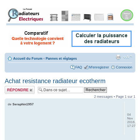
Accueil du Forum
‹
Pannes et réglages
FAQ
M’enregistrer
Connexion
Achat resistance radiateur ecotherm
Répondre
2 messages • Page
1
sur
1
de
Seraphin1957
04
Nov
2016,
17:27