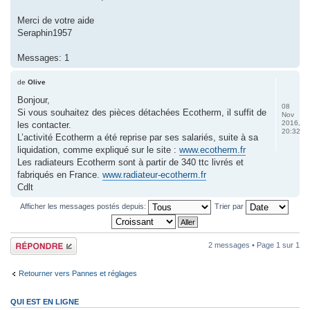
Merci de votre aide
Seraphin1957
Messages: 1
de
Olive
Bonjour,
08
Si vous souhaitez des pièces détachées Ecotherm, il suffit de
Nov
2016,
les contacter.
20:32
L’activité Ecotherm a été reprise par ses salariés, suite à sa
liquidation, comme expliqué sur le site :
www.ecotherm.fr
Les radiateurs Ecotherm sont à partir de 340 ttc livrés et
fabriqués en France.
www.radiateur-ecotherm.fr
Cdlt
Afficher les messages postés depuis:
Trier par
Répondre
2 messages • Page
1
sur
1
Retourner vers Pannes et réglages
QUI EST EN LIGNE