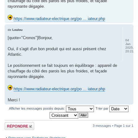
chauffage du côté des parois les plus froides, et façade
rayonnante dégagée.
https://www.radiateur-electrique.org/po ... iateur.php
de
Loulou
[quote="Cronos"]Bonjour,
04
Jan
2025,
Oui, il s'agit d'un bon produit qui est aussi présent chez
20:21
Atlantic.
Le positionnement se fait toujours en équilibrage : appareil de
chauffage du côté des parois les plus froides, et façade
rayonnante dégagée.
https://www.radiateur-electrique.org/po ... iateur.php
Merci !
Afficher les messages postés depuis:
Trier par
Répondre
3 messages • Page
1
sur
1