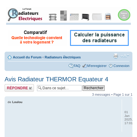
Accueil du Forum
‹
Radiateurs électriques
FAQ
M’enregistrer
Connexion
Avis Radiateur THERMOR Equateur 4
Répondre
3 messages • Page
1
sur
1
de
Loulou
01
Jan
2025,
17:01