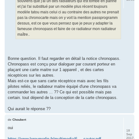
souviens que j'ai un des radiateurs qui est tombé en panne
et j'ai l'ai substitué par un modèle plus récent toujours
modèle tatou mais celui ci au contraire des autres ne prenait
pas la chronocarte mais on y voit la mention passprogramm
dessus, est ce que vous pensez que je peux y adapter la
fameuse chronopass et faire de ce radiateur mon radiateur
maître..
Bonne question. Il faut regarder en détail la notice chronopass.
Chronopass est conçu pour dialoguer par courant porteur en
plaçant une carte maitre sur 1 appareil , et des cartes
réceptrices sur les autres.
Mais est-ce que sans carte réceptrice mais avec les fils
pilotes reliés, le radiateur maitre équipé d'une chronopass va
commander les autres ... ?? Ce qui est possible mais pas
certain. tout dépend de la conception de la carte chronopass.
Qui aurait le réponse ??
de
Choubert
oui
18
Sep
2017,
https://www.leroymerlin.fr/multimedia/6 ... sauter.pdf
.