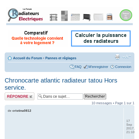
Accueil du Forum
‹
Pannes et réglages
FAQ
M’enregistrer
Connexion
Chronocarte atlantic radiateur tatou Hors
service.
Répondre
10 messages • Page
1
sur
1
de
cristina0812
17
Sep
2017,
21:10