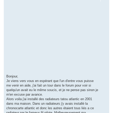
Bonjour,
Je viens vers vous en espérant que l'un d'entre vous puisse
me venir en aide, j'ai fait un tour dans le forum pour voir si
quelqu'un avait eu le même soucis, et je ne pense pas sinon je
m'en excuse par avance.
Alors voila j'ai installé des radiateurs tatou atlantic en 2001
dans ma maison. Dans un radiateurs j'y avais installé la
chronocarte atlantic et donc les autres étaient tous liés a ce
radiateur par le fameux fil pilote. Malheureusement ma