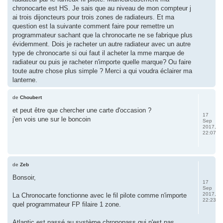
chronocarte est HS. Je sais que au niveau de mon compteur j
ai trois dijoncteurs pour trois zones de radiateurs. Et ma
question est la suivante comment faire pour remettre un
programmateur sachant que la chronocarte ne se fabrique plus
évidemment. Dois je racheter un autre radiateur avec un autre
type de chronocarte si oui faut il acheter la mme marque de
radiateur ou puis je racheter n'importe quelle marque? Ou faire
toute autre chose plus simple ? Merci a qui voudra éclairer ma
lanterne.
de
Choubert
et peut être que chercher une carte d'occasion ?
17
j'en vois une sur le boncoin
Sep
2017,
22:07
de
Zeb
Bonsoir,
17
Sep
2017,
La Chronocarte fonctionne avec le fil pilote comme n'importe
22:23
quel programmateur FP filaire 1 zone.
Atlantic est passé au système chronopass qui n'est pas