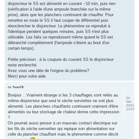
disjoncteur le SS est alimenté en courant ~10 min, puis rien
(vérification à l'aide d'une ampoule branchée sur la même
prise), alors que les planchers continuent de chauffer. Pour
remettre en route le SS il faut couper de différentiel puis
réenclencher le disjoncteur. Le phénomène se reproduit à
l'identique pendent quelques minutes, puis SS n'est plus
utilisable. Les faits se reproduisent même quand le SS est
débranché complètement (l'ampoule s'éteint au bout d'un
certain temps).
Petite précision : à la coupure du courant SS le disjoncteur
reste enclenché.
Avez vous une idée de l'origine du problème?
Merci pour votre aide
de
Yvan78
Bonjour .. Vraiment étrange si les 3 chauffages sont reliés au
04
même disjoncteur que seul le sèche serviettes ne soit plus
Déc
2023,
alimenté. Les planchers chauffants continuent vraiment d'être
13:07
alimentés ou leur stockage de chaleur donne cette impression
?
On pourrait aussi penser à un mauvais contact électrique sur
les fils du sèche serviettes qui repique son alimentation sur
celle du plancher chauffant mais le phénomène comme décrit