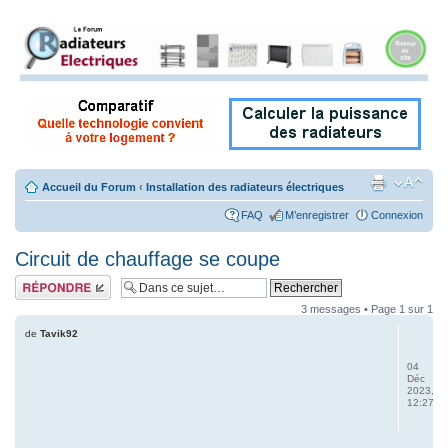
Accueil du Forum
‹
Installation des radiateurs électriques
FAQ
M’enregistrer
Connexion
Circuit de chauffage se coupe
Répondre
3 messages • Page
1
sur
1
de
Tavik92
04
Déc
2023,
12:27