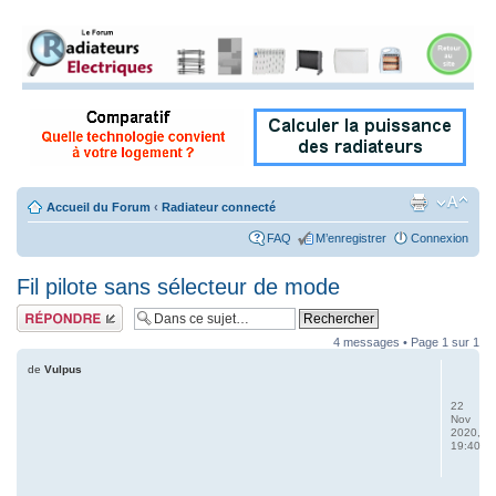
Accueil du Forum
‹
Radiateur connecté
FAQ
M’enregistrer
Connexion
Fil pilote sans sélecteur de mode
Répondre
4 messages • Page
1
sur
1
de
Vulpus
22
Nov
2020,
19:40