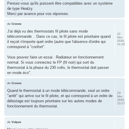
Pensez-vous qu'ils puissent être compatibles avec un système
de type Heatzy.
Merci par avance pour vos réponses.
de
Cronos
J'ai déjà vu des thermostats fil pilote sans mode
22
télécommande .. Dans ce cas, le fil pilote est prioritaire quand
Nov
2020,
il reçoit n'importe quel ordre (autre que l'absence d'ordre qui
21:25
correspond à "confort".
Vous pouvez faire un essai : Radiateur en fonctionnement
normal. Si vous connectez le FP (fil noir) qui sort du
thermostat à la phase du 230 volts, le thermostat doit passer
en mode éco".
de
Cronos
Quand le thermostat à un mode télécommande, seul un ordre
23
"arrêt" qui arrive sur le fil pilote, et qui correspond à un ordre de
Nov
2020,
délestage est toujours prioritaire sur les autres modes de
13:17
fonctionnement du thermostat.
de
Vulpus