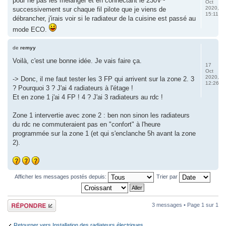
pour ne pas les mélanger et en connectant le 230V~
Oct
2020,
successivement sur chaque fil pilote que je viens de
15:11
débrancher, j'irais voir si le radiateur de la cuisine est passé au
mode ECO.
de
remyy
Voilà, c'est une bonne idée. Je vais faire ça.
17
Oct
2020,
-> Donc, il me faut tester les 3 FP qui arrivent sur la zone 2. 3
12:26
? Pourquoi 3 ? J'ai 4 radiateurs à l'étage !
Et en zone 1 j'ai 4 FP ! 4 ? J'ai 3 radiateurs au rdc !
Zone 1 intervertie avec zone 2 : ben non sinon les radiateurs
du rdc ne commuteraient pas en "confort" à l'heure
programmée sur la zone 1 (et qui s'enclanche 5h avant la zone
2).
Afficher les messages postés depuis:
Trier par
Répondre
3 messages • Page
1
sur
1
Retourner vers Installation des radiateurs électriques