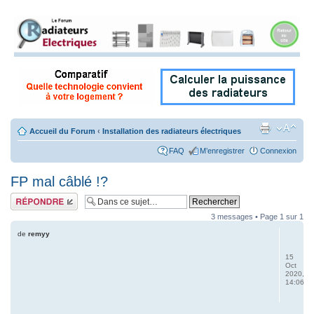
Accueil du Forum
‹
Installation des radiateurs électriques
FAQ
M’enregistrer
Connexion
FP mal câblé !?
Répondre
3 messages • Page
1
sur
1
de
remyy
15
Oct
2020,
14:06