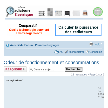
Accueil du Forum
‹
Pannes et réglages
FAQ
M’enregistrer
Connexion
Odeur de fonctionnement et consommations.
Répondre
13 messages • Page
1
sur
1
de
mykerinos1
30
Jan
2016,
11:57