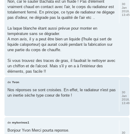
Non, car le sauter Bachata est un fluide ! Pas d'élément
30
vraiment chaud en contact avec l'air, le corps du radiateur est
Jan
2016,
totalement fermé. En principe, ce type de radiateur ne dégage
13:45
pas d'odeur, ne dégrade pas la qualité de l'air etc ..
La laque blanche étant aussi prévue pour monter en
température sans se dégrader.
A mon avis, il y a peut être bien un liquide (l'huile qui sert de
liquide caloporteur) qui aurait coulé pendant la fabrication sur
une partie du corps de chauffe.
Si vous trouvez des traces de gras, il faudrait le nettoyer avec
un chiffon et de l'alcool. Mais s'il y en a à l'intérieur des
éléments, pas facile !!
de
Yvon
Nos réponses se sont croisées. En effet, le radiateur n'est pas
30
un inertie sèche type coeur de fonte !
Jan
2016,
13:46
de
mykerinos1
Bonjour Yvon Merci pourta reponse.
30