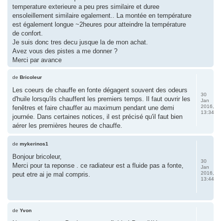
temperature exterieure a peu pres similaire et duree
ensoleillement similaire egalement.. La montée en température
est également longue ~2heures pour atteindre la température
de confort.
Je suis donc tres decu jusque la de mon achat.
Avez vous des pistes a me donner ?
Merci par avance
de
Bricoleur
Les coeurs de chauffe en fonte dégagent souvent des odeurs
30
d'huile lorsqu'ils chauffent les premiers temps. Il faut ouvrir les
Jan
2016,
fenêtres et faire chauffer au maximum pendant une demi
13:34
journée. Dans certaines notices, il est précisé qu'il faut bien
aérer les premières heures de chauffe.
de
mykerinos1
Bonjour bricoleur,
30
Merci pour ta reponse . ce radiateur est a fluide pas a fonte,
Jan
2016,
peut etre ai je mal compris.
13:44
de
Yvon