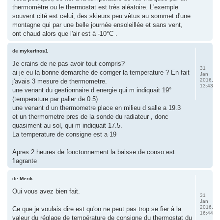
thermomètre ou le thermostat est très aléatoire. L'exemple
souvent cité est celui, des skieurs peu vêtus au sommet d'une
montagne qui par une belle journée ensoleillée et sans vent,
ont chaud alors que l'air est à -10°C .
de
mykerinos1
Je crains de ne pas avoir tout compris?
31
ai je eu la bonne demarche de corriger la temperature ? En fait
Jan
2016,
j'avais 3 mesure de thermometre.
13:43
une venant du gestionnaire d energie qui m indiquait 19°
(temperature par palier de 0.5)
une venant d un thermometre place en milieu d salle a 19.3
et un thermometre pres de la sonde du radiateur , donc
quasiment au sol, qui m indiquait 17.5.
La temperature de consigne est a 19
Apres 2 heures de fonctonnement la baisse de conso est
flagrante
de
Merik
Oui vous avez bien fait.
31
Jan
2016,
Ce que je voulais dire est qu'on ne peut pas trop se fier à la
16:44
valeur du réglage de température de consigne du thermostat du