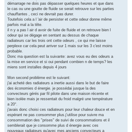
démarrage ne dois pas dépasser quelques heures et que dans
le cas ou une goutte de fluide se serait retrouve sur les parties
chauffantes , ceci ne devrait pas durer.
Toutefois cela a l 'air de persister et cette odeur donne même
parfois mal a la tête.
il n y a pas l air d avoir de fuite de fluide et on retrouve bien l
odeur qui se dégage en sentant au dessus de chaque
radiateurs car les trois ont cette odeurs , ce qui me laisse
perplexe car cela peut arriver sur 1 mais sur les 3 c'est moins
probable.
Donc ma question est la suivante: avez vous eu des odeurs a
la mise en service et si oui pendant combien n de temps? les
miens sont installes depuis 4 jours
Mon second problème est le suivant:
j'ai acheté des radiateurs a inertie aussi dans le but de faire
des économies d énergie. je possédai jusque la des
convecteurs gérés par fil pilote dans une maison récente et
bien isolée mais je ressentait du froid malgré une température
a 20°.
j'avais donc choisi ces radiateurs pour leur chaleur douce et en
espérant ne pas consommer plus.j’utilise pour suivre ma
consommation des "prises" de suivi de consommations et il
semblerait que je consomme plus d énergie avec ces
nouveaux radiateurs qu'avec mes anciens convecteurs a