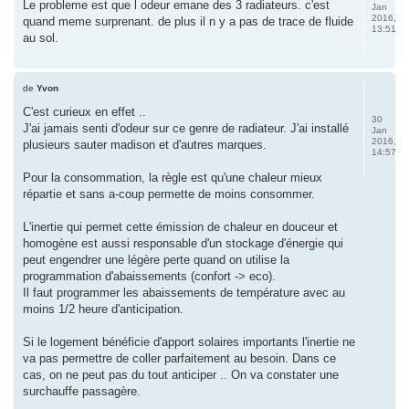
Le probleme est que l odeur emane des 3 radiateurs. c'est
Jan
2016,
quand meme surprenant. de plus il n y a pas de trace de fluide
13:51
au sol.
de
Yvon
C'est curieux en effet ..
30
J'ai jamais senti d'odeur sur ce genre de radiateur. J'ai installé
Jan
2016,
plusieurs sauter madison et d'autres marques.
14:57
Pour la consommation, la règle est qu'une chaleur mieux
répartie et sans a-coup permette de moins consommer.
L'inertie qui permet cette émission de chaleur en douceur et
homogène est aussi responsable d'un stockage d'énergie qui
peut engendrer une légère perte quand on utilise la
programmation d'abaissements (confort -> eco).
Il faut programmer les abaissements de température avec au
moins 1/2 heure d'anticipation.
Si le logement bénéficie d'apport solaires importants l'inertie ne
va pas permettre de coller parfaitement au besoin. Dans ce
cas, on ne peut pas du tout anticiper .. On va constater une
surchauffe passagère.