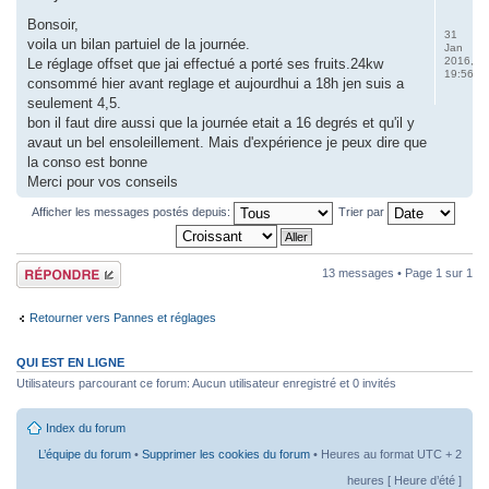
Bonsoir,
31
voila un bilan partuiel de la journée.
Jan
2016,
Le réglage offset que jai effectué a porté ses fruits.24kw
19:56
consommé hier avant reglage et aujourdhui a 18h jen suis a
seulement 4,5.
bon il faut dire aussi que la journée etait a 16 degrés et qu'il y
avaut un bel ensoleillement. Mais d'expérience je peux dire que
la conso est bonne
Merci pour vos conseils
Afficher les messages postés depuis:
Trier par
Répondre
13 messages • Page
1
sur
1
Retourner vers Pannes et réglages
QUI EST EN LIGNE
Utilisateurs parcourant ce forum: Aucun utilisateur enregistré et 0 invités
Index du forum
L’équipe du forum
•
Supprimer les cookies du forum
• Heures au format UTC + 2
heures [ Heure d’été ]