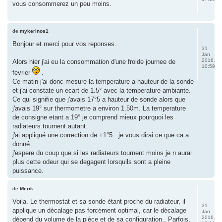
vous consommerez un peu moins.
de
mykerinos1
Bonjour et merci pour vos reponses.
31
Jan
2016,
Alors hier j'ai eu la consommation d'une froide journee de
10:59
fevrier
.
Ce matin j'ai donc mesure la temperature a hauteur de la sonde
et j'ai constate un ecart de 1.5° avec la temperature ambiante.
Ce qui signifie que j'avais 17°5 a hauteur de sonde alors que
j'avais 19° sur thermometre a environ 1.50m. La temperature
de consigne etant a 19° je comprend mieux pourquoi les
radiateurs tournent autant.
j'ai appliqué une correction de +1°5 . je vous dirai ce que ca a
donné.
j'espere du coup que si les radiateurs tournent moins je n aurai
plus cette odeur qui se degagent lorsquils sont a pleine
puissance.
de
Merik
Voila. Le thermostat et sa sonde étant proche du radiateur, il
31
applique un décalage pas forcément optimal, car le décalage
Jan
2016,
dépend du volume de la pièce et de sa configuration.. Parfois,