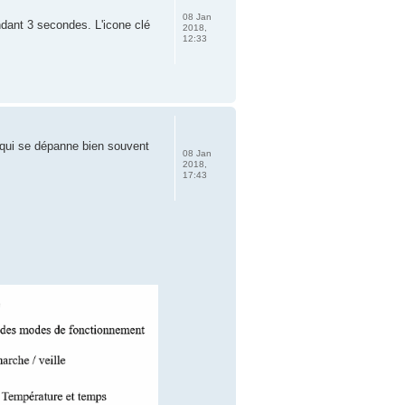
08 Jan
ndant 3 secondes. L'icone clé
2018,
12:33
s qui se dépanne bien souvent
08 Jan
2018,
17:43