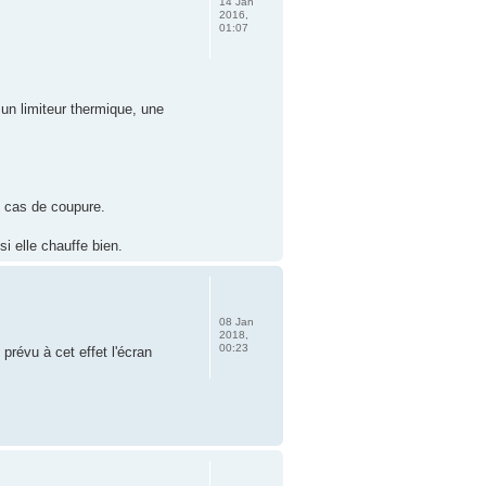
14 Jan
2016,
01:07
r un limiteur thermique, une
en cas de coupure.
si elle chauffe bien.
08 Jan
2018,
00:23
prévu à cet effet l'écran