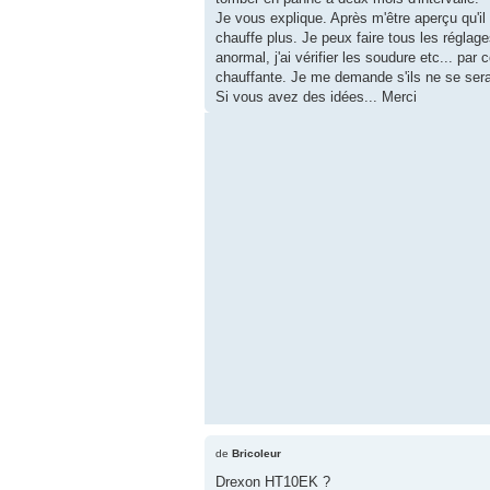
Je vous explique. Après m'être aperçu qu'il f
chauffe plus. Je peux faire tous les réglage
anormal, j'ai vérifier les soudure etc... pa
chauffante. Je me demande s'ils ne se se
Si vous avez des idées... Merci
de
Bricoleur
Drexon HT10EK ?