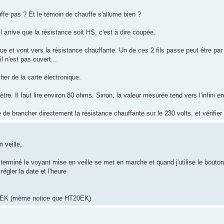
ffe pas ? Et le témoin de chauffe s'allume bien ?
 Il arrive que la résistance soit HS, c'est à dire coupée.
nique et vont vers la résistance chauffante. Un de ces 2 fils passe peut être pa
l n'est pas ouvert...
cher de la carte électronique.
re. Il faut lire environ 80 ohms. Sinon, la valeur mesurée tend vers l'infini 
 de brancher directement la résistance chauffante sur le 230 volts, et vérifier 
 veille,
terminé le voyant mise en veille se met en marche et quand j'utilise le bouton 
égler la date et l'heure
 (même notice que HT20EK)