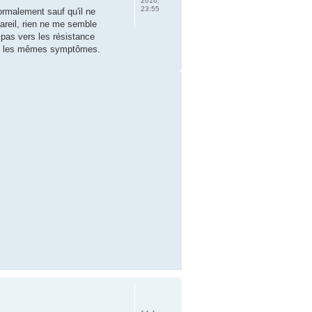
2016,
23:55
normalement sauf qu'il ne
pareil, rien ne me semble
t pas vers les résistance
ont les mêmes symptômes.