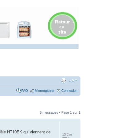
FAQ
M’enregistrer
Connexion
5 messages • Page
1
sur
1
modèle HT10EK qui viennent de
13 Jan