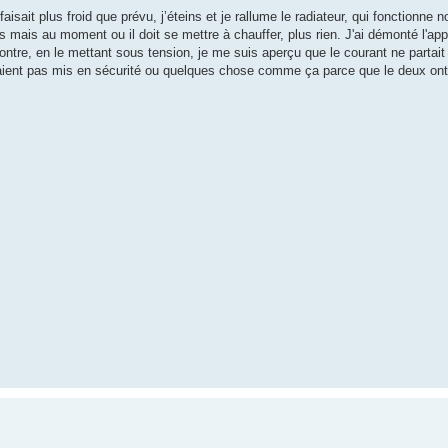
aisait plus froid que prévu, j’éteins et je rallume le radiateur, qui fonctionne 
s mais au moment ou il doit se mettre à chauffer, plus rien. J'ai démonté l'ap
r contre, en le mettant sous tension, je me suis aperçu que le courant ne partai
raient pas mis en sécurité ou quelques chose comme ça parce que le deux 