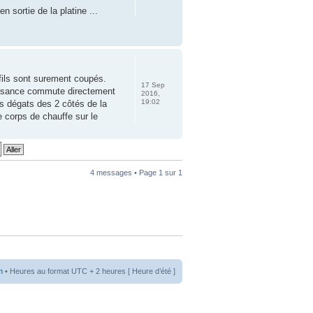
 sortie de la platine ...
fils sont surement coupés.
17 Sep
uissance commute directement
2016,
19:02
es dégats des 2 côtés de la
 corps de chauffe sur le
4 messages • Page
1
sur
1
m
• Heures au format UTC + 2 heures [ Heure d’été ]