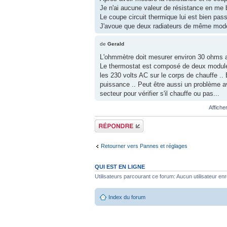
Je n'ai aucune valeur de résistance en me b
Le coupe circuit thermique lui est bien pass
J'avoue que deux radiateurs de même modè
de
Gerald
L'ohmmètre doit mesurer environ 30 ohms au
Le thermostat est composé de deux modules 
les 230 volts AC sur le corps de chauffe ..
puissance .. Peut être aussi un problème a
secteur pour vérifier s'il chauffe ou pas...
Affiche
Répondre
Retourner vers Pannes et réglages
QUI EST EN LIGNE
Utilisateurs parcourant ce forum: Aucun utilisateur enre
Index du forum