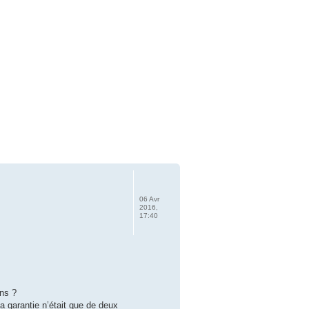
06 Avr
2016,
17:40
ans ?
 garantie n’était que de deux