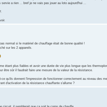
servie a rien ... bref je ne vais pas jouer au loto aujourd'hui ...
?.
oir.
as normal si le matériel de chauffage était de bonne qualité !
ché sur les 2 appareils.
 étant plus fiables et avoir une durée de vie plus longue que les thermoplo
 être sûr il faudrait faire une mesure de la valeur de la résistance.
st-ce qu'ils donnent l'impression de fonctionner correctement au niveau des 
ant d'activation de la résistance chauffante s'allume ?
 circuit, il semblerait que ça soit le corps de chauffe.