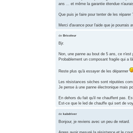
ans ... et même la garantie étendue n'aurais 
Que puis je faire pour tenter de les réparer 
Merci d'avance pour l'aide que je pourrais av
de
Bricoleur
Bjr.
Non, une panne au bout de 5 ans, ce n'est p
Probablement un composant fragile qui a lâ
Reste plus qu'à essayer de les dépanner
Les résistances sèches sont réputées comme
Je pense à une panne électronique mais pour
En dehors du fait qu'il ne chauffent pas. E
Est-ce que le led de chauffe qui sert de voy
de
kabdriver
Bonjour, je reviens avec un peu de retard.
Apres avoir mesuré la résistance et le coupe