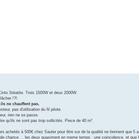
 Cinto Stéatite. Trois 1500W et deux 2000W.
âcher !?!.
ils ne chauffent pas.
ur, pas d'utilisation du fil pilote.
eur, rien ne se passe.
re qu'ils ne sont pas trop sollicités. Piece de 40 m².
urs achetés à 500€ chez Sauter pour être sur de la qualité ne tiennent que 5 
 de chance ... les deux quasiment en meme temps : une coincidence, et que la