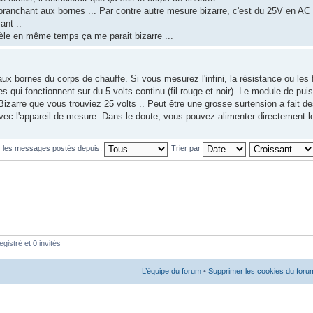
ranchant aux bornes ... Par contre autre mesure bizarre, c'est du 25V en AC en
ant ..
le en même temps ça me parait bizarre ...
x bornes du corps de chauffe. Si vous mesurez l'infini, la résistance ou les 
qui fonctionnent sur du 5 volts continu (fil rouge et noir). Le module de p
 Bizarre que vous trouviez 25 volts .. Peut être une grosse surtension a fait d
vec l'appareil de mesure. Dans le doute, vous pouvez alimenter directement le
r les messages postés depuis:
Trier par
gistré et 0 invités
L’équipe du forum
•
Supprimer les cookies du foru