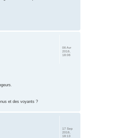
06 Avr
2016,
18:06
ngeurs.
menus et des voyants ?
17 Sep
2016,
18:13