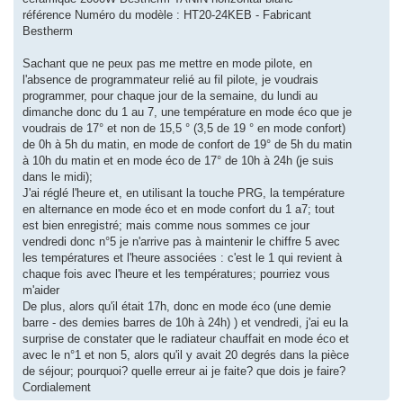
référence Numéro du modèle : HT20-24KEB - Fabricant
Bestherm
Sachant que ne peux pas me mettre en mode pilote, en
l'absence de programmateur relié au fil pilote, je voudrais
programmer, pour chaque jour de la semaine, du lundi au
dimanche donc du 1 au 7, une température en mode éco que je
voudrais de 17° et non de 15,5 ° (3,5 de 19 ° en mode confort)
de 0h à 5h du matin, en mode de confort de 19° de 5h du matin
à 10h du matin et en mode éco de 17° de 10h à 24h (je suis
dans le midi);
J'ai réglé l'heure et, en utilisant la touche PRG, la température
en alternance en mode éco et en mode confort du 1 a7; tout
est bien enregistré; mais comme nous sommes ce jour
vendredi donc n°5 je n'arrive pas à maintenir le chiffre 5 avec
les températures et l'heure associées : c'est le 1 qui revient à
chaque fois avec l'heure et les températures; pourriez vous
m'aider
De plus, alors qu'il était 17h, donc en mode éco (une demie
barre - des demies barres de 10h à 24h) ) et vendredi, j'ai eu la
surprise de constater que le radiateur chauffait en mode éco et
avec le n°1 et non 5, alors qu'il y avait 20 degrés dans la pièce
de séjour; pourquoi? quelle erreur ai je faite? que dois je faire?
Cordialement