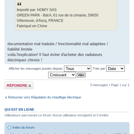
Importé par: HOM'Y SAS
GREEN PARK - Bat A, 61 rue de la cimaise, 59650
Villeneuve, d'Ascq, FRANCE
Fabriqué en Chine
documentation mal traduite / fonctionnalité mal adaptées /
fiabilité limitée
voila l'explication! Il faut éviter d'acheter des radiateurs
électriques chinois !
Afficher les messages postés depuis:
Trier par
Répondre
3 messages • Page
1
sur
1
Retourner vers Régulation du chauffage électrique
QUI EST EN LIGNE
Utilisateurs parcourant ce forum: Aucun utilisateur enregistré et 0 invités
Index du forum