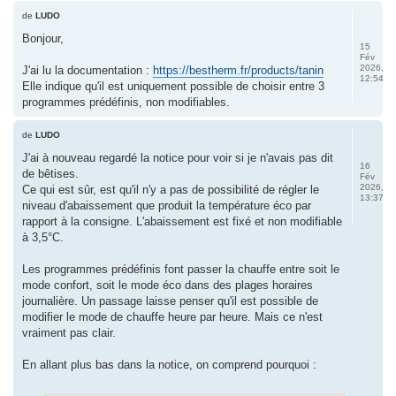
de
LUDO
Bonjour,
15
Fév
2026,
J'ai lu la documentation :
https://bestherm.fr/products/tanin
12:54
Elle indique qu'il est uniquement possible de choisir entre 3
programmes prédéfinis, non modifiables.
de
LUDO
J'ai à nouveau regardé la notice pour voir si je n'avais pas dit
16
de bêtises.
Fév
2026,
Ce qui est sûr, est qu'il n'y a pas de possibilité de régler le
13:37
niveau d'abaissement que produit la température éco par
rapport à la consigne. L'abaissement est fixé et non modifiable
à 3,5°C.
Les programmes prédéfinis font passer la chauffe entre soit le
mode confort, soit le mode éco dans des plages horaires
journalière. Un passage laisse penser qu'il est possible de
modifier le mode de chauffe heure par heure. Mais ce n'est
vraiment pas clair.
En allant plus bas dans la notice, on comprend pourquoi :