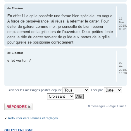
de
Electror
En effet ! La grille possède une forme bien spéciale, en vague.
15
A force de persévérance j'ai réussi à refermer le carter. Pour
Mar
2018,
éviter de galérer comme moi, je conseille de bien repérer
00:01
emplacement de la grille lors de l'ouverture. Deux petites fente
dans la tôle du carter servent de guide aux pattes de la grille
pour qu'elle se positionne correctement.
de
Electror
effet venturi ?
09
Avr
2018,
14:58
Afficher les messages postés depuis:
Trier par
Répondre
8 messages • Page
1
sur
1
Retourner vers Pannes et réglages
QUI EST EN LIGNE