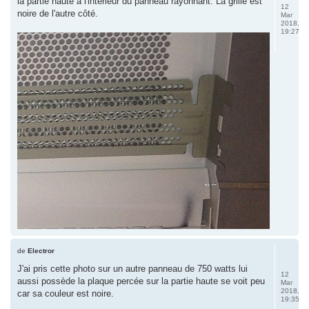
la partie haute à l'intérieur du panneau rayonnant. La grille est
12
noire de l'autre côté.
Mar
2018,
19:27
de
Electror
J'ai pris cette photo sur un autre panneau de 750 watts lui
12
aussi possède la plaque percée sur la partie haute se voit peu
Mar
2018,
car sa couleur est noire.
19:35