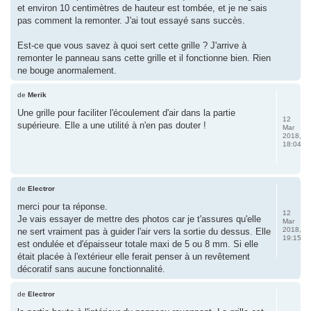
et environ 10 centimètres de hauteur est tombée, et je ne sais
pas comment la remonter. J'ai tout essayé sans succès.
Est-ce que vous savez à quoi sert cette grille ? J'arrive à
remonter le panneau sans cette grille et il fonctionne bien. Rien
ne bouge anormalement.
de
Merik
Une grille pour faciliter l'écoulement d'air dans la partie
12
supérieure. Elle a une utilité à n'en pas douter !
Mar
2018,
18:04
de
Electror
merci pour ta réponse.
12
Je vais essayer de mettre des photos car je t'assures qu'elle
Mar
2018,
ne sert vraiment pas à guider l'air vers la sortie du dessus. Elle
19:15
est ondulée et d'épaisseur totale maxi de 5 ou 8 mm. Si elle
était placée à l'extérieur elle ferait penser à un revêtement
décoratif sans aucune fonctionnalité.
de
Electror