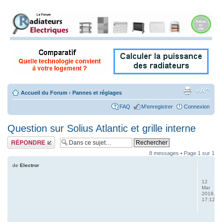
Accueil du Forum
‹
Pannes et réglages
FAQ
M’enregistrer
Connexion
Question sur Solius Atlantic et grille interne
Répondre
8 messages • Page
1
sur
1
de
Electror
12
Mar
2018,
17:12