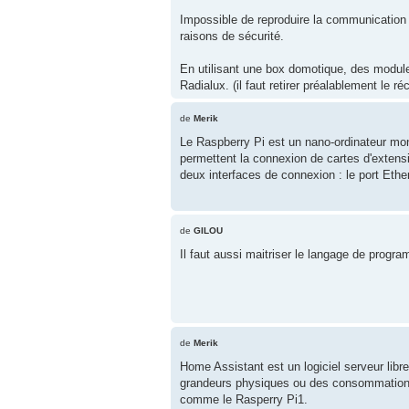
Impossible de reproduire la communication r
raisons de sécurité.
En utilisant une box domotique, des modules
Radialux. (il faut retirer préalablement le 
de
Merik
Le Raspberry Pi est un nano-ordinateur mon
permettent la connexion de cartes d'extens
deux interfaces de connexion : le port Ether
de
GILOU
Il faut aussi maitriser le langage de prog
de
Merik
Home Assistant est un logiciel serveur libre
grandeurs physiques ou des consommations él
comme le Rasperry Pi1.