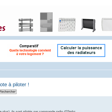
ote à piloter !
ste plus), ils sont pilotés par commande radio 433mhz.