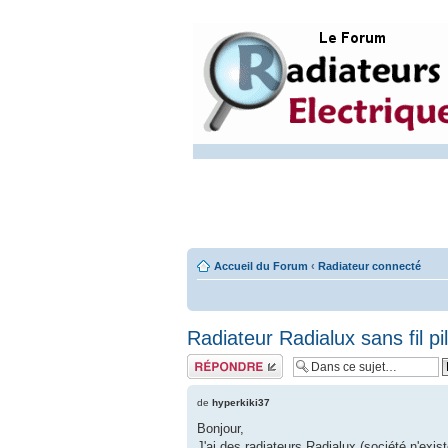
Accueil du Forum
‹
Radiateur connecté
Radiateur Radialux sans fil pil
Répondre
de
hyperkiki37
Bonjour,
J'ai des radiateurs Radialux (société n'exi