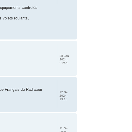
équipements contrôlés.
 volets roulants,
28 Jan
2024,
21:55
ue Français du Radiateur
12 Sep
2024,
13:15
11 Oct
2024,