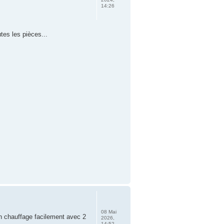
14:26
tes les pièces...
08 Mai
on chauffage facilement avec 2
2026,
14:52