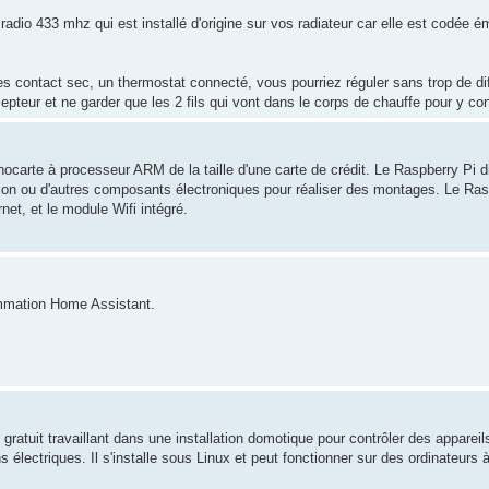
adio 433 mhz qui est installé d'origine sur vos radiateur car elle est codée é
 contact sec, un thermostat connecté, vous pourriez réguler sans trop de dif
récepteur et ne garder que les 2 fils qui vont dans le corps de chauffe pour y 
ocarte à processeur ARM de la taille d'une carte de crédit. Le Raspberry Pi 
ion ou d'autres composants électroniques pour réaliser des montages. Le Rasp
net, et le module Wifi intégré.
rammation Home Assistant.
 gratuit travaillant dans une installation domotique pour contrôler des appareil
ectriques. Il s'installe sous Linux et peut fonctionner sur des ordinateurs à