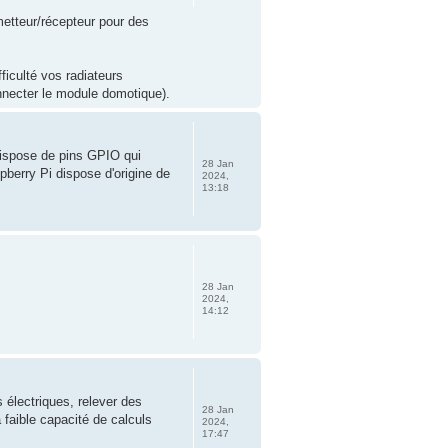
metteur/récepteur pour des
ficulté vos radiateurs
connecter le module domotique).
dispose de pins GPIO qui
28 Jan
berry Pi dispose d'origine de
2024,
13:18
28 Jan
2024,
14:12
s électriques, relever des
28 Jan
 faible capacité de calculs
2024,
17:47