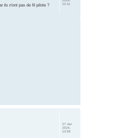
2024,
12:11
ls n'ont pas de fil pilote ?
27 Jan
2024,
13:59