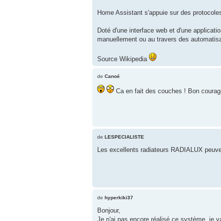
Home Assistant s'appuie sur des protocol
Doté d'une interface web et d'une applicat
manuellement ou au travers des automatisat
Source Wikipedia
de
Canoé
Ca en fait des couches ! Bon courage
de
LESPECIALISTE
Les excellents radiateurs RADIALUX peuven
de
hyperkiki37
Bonjour,
Je n'ai pas encore réalisé ce système, je 