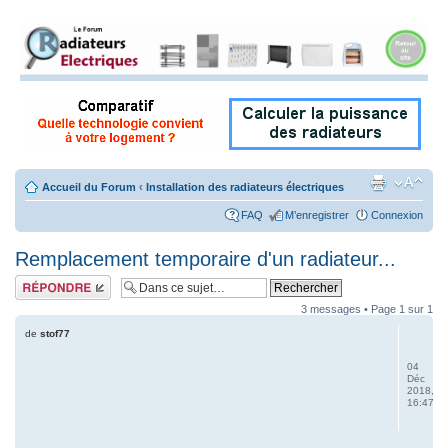
Accueil du Forum
‹
Installation des radiateurs électriques
FAQ
M’enregistrer
Connexion
Remplacement temporaire d'un radiateur...
Répondre
3 messages • Page
1
sur
1
de
stof77
04
Déc
2018,
16:47