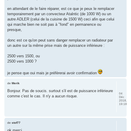
en attendant de le faire réparer, est ce que je peux le remplacer
temporairement par un convecteur Atalntic (de 1000 W) ou un
autre ADLER (celui de la cuisine de 1500 W) ceci afin que celui
qui marche bien ne soit pas à "fond" en permanence ou
presque,
donc est ce qu'on peut sans danger remplacer un radiateur par
un autre sur la même prise mais de puissance inférieure :
2500 vers 1500, ou
2500 vers 1000 ?
je pense que oui mais je préfèrerai avoir confirmation
de
Merik
Bonjour. Pas de soucis. surtout s'il est de puissance inférieure
04
comme c'est le cas. Il n'y a aucun risque.
Déc
2018,
19:18
de
stof77
ok merci.