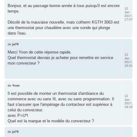
Bonjour, et au passage bonne année à tous puisqu'il est encore
12
temps.
Jan
2017,
17:07
Désolé de la mauvaise nouvelle, mais cotherm KGTH 3063 est
une thermostat pour chaudière avec une sonde qui plonge
dans l'eau.
de
jo79
Merci Yvon de cette réponse rapide.
12
Quel thermostat devrais je acheter pour remettre en service
Jan
2017,
mon convecteur ?
18:01
de
Yvon
Il est possible de monter un thermostat d'ambiance du
12
commerce avec ou sans fil, avec ou sans programmation. Il
Jan
2017,
faut s'assurer que l'ampérage du contacteur est supérieur à
18:16
celui du convecteur.
avec P=U*I
Quel est la marque et le modèle du convecteur ?
de
jo79