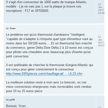
Il s'agit d'un convecteur de 1000 watts de marque Atlantic,
12
modèle : ( je ne sais pas ); sur la plaque je trouve ces
Jan
2017,
inscriptions : F17 et J8702605.
18:48
de
Yvon
Le problème est qu'un thermostat d'ambiance "intelligent
12
"capable de s'adapter à n'importe quel type d'émetteur vaut au
Jan
2017,
moins dans les 50/100 euros.... Et un thermostat bon marché
20:07
du commerce, genre Delta Dore Delta 2 à 10 euros est conçus
pour piloter une chaudière avec beaucoup plus d'inertie qu'un
petit convecteur.
Il est préférable de chercher le thermostat d'origine Atlantic qui
est conçu pour gérer correctement le convecteur.
http://www.1001pieces.com/chauffage-atl ... r,5,23.cfm
La meilleure solution reste à mon avis Le boncoin, ou ces
vieux convecteurs énergivores mais increvables sont vendus
pour 10 ou 15 euros pièce.
de
jo79
Bonsoir, Yvon,
12