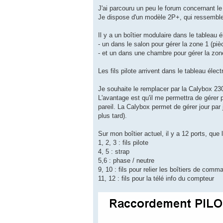
J'ai parcouru un peu le forum concernant l
Je dispose d'un modèle 2P+, qui ressemble à
Il y a un boîtier modulaire dans le tableau 
- un dans le salon pour gérer la zone 1 (pièc
- et un dans une chambre pour gérer la zon
Les fils pilote arrivent dans le tableau éle
Je souhaite le remplacer par la Calybox 230
L'avantage est qu'il me permettra de gérer 
pareil. La Calybox permet de gérer jour par
plus tard).
Sur mon boîtier actuel, il y a 12 ports, que
1, 2, 3 : fils pilote
4, 5 : strap
5,6 : phase / neutre
9, 10 : fils pour relier les boîtiers de comm
11, 12 : fils pour la télé info du compteur