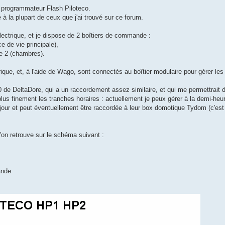
e programmateur Flash Piloteco.
 la plupart de ceux que j'ai trouvé sur ce forum.
électrique, et je dispose de 2 boîtiers de commande :
e de vie principale),
e 2 (chambres).
ctrique, et, à l'aide de Wago, sont connectés au boîtier modulaire pour gérer le
 de DeltaDore, qui a un raccordement assez similaire, et qui me permettrait d
plus finement les tranches horaires : actuellement je peux gérer à la demi-heu
 jour et peut éventuellement être raccordée à leur box domotique Tydom (c'est 
 l'on retrouve sur le schéma suivant :
ande