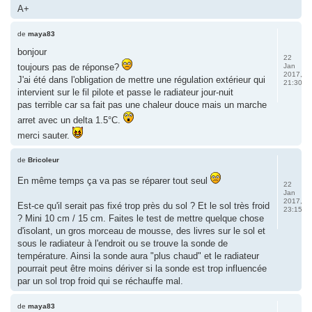
A+
de
maya83
bonjour
22
toujours pas de réponse?
Jan
2017,
J'ai été dans l'obligation de mettre une régulation extérieur qui
21:30
intervient sur le fil pilote et passe le radiateur jour-nuit
pas terrible car sa fait pas une chaleur douce mais un marche
arret avec un delta 1.5°C.
merci sauter.
de
Bricoleur
En même temps ça va pas se réparer tout seul
22
Jan
2017,
Est-ce qu'il serait pas fixé trop près du sol ? Et le sol très froid
23:15
? Mini 10 cm / 15 cm. Faites le test de mettre quelque chose
d'isolant, un gros morceau de mousse, des livres sur le sol et
sous le radiateur à l'endroit ou se trouve la sonde de
température. Ainsi la sonde aura "plus chaud" et le radiateur
pourrait peut être moins dériver si la sonde est trop influencée
par un sol trop froid qui se réchauffe mal.
de
maya83