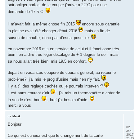
soir obliger parfois de le couper j'arrive a 22°C pour une
demande de 17.5°C.
il m'avait fait la même chose fin 2015
encore sous garantie
la platine avait été changer début 2016
mais en fin de
saison de chauffe, donc pas d’essai possible.
en novembre 2016 mis en service de celui-ci il fonctionne très
bien rien a dire très léger décalage de + 1 degrés le soir, mais
sa nous allait très bien, mis 19.5 en confort.
départ en vacances coupure de courant général, au retour le
problème?, j'ai mis le prog d'usine mais rien n'y fait.
il y a t'il des réglage cachés ou je pourrais intervenir?
il est sans courant d'air
, j'ai mis un thermomètre a coter de
la sonde c'est bon
, bref j'ai besoin d'aide.
merci a vous
de
Merik
Bonjour
02
Jan
2017,
Ce qui est curieux est que le changement de la carte
21:22