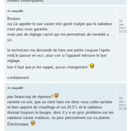
milliers d'exemplaires.
de
maya83
Bonjour
16
oui j'ai appeler le sav sauter très gentil malgré que le radiateur
Jan
2017,
n'est plus sous garantie.
22:22
mais pas de réglage caché qui me permettrais de remédié a
ça.
le technicien ma demandé de faire une petite coupure l’après
midi,le passer en eco, pour voir si l'appareil retrouve le bon
réglage.
bon il faut que je les rappel, aucun changement.
cordialement
de
maya83
pas beaucoup de réponse?
18
raclette ce soir, que sa vient faire me direz vous cette raclette
Jan
2017,
et bien appoint de chauffage et oui 24.5°c et le radiateur
22:38
donnait toujours le bougre, donc il y a un gros problème sur les
radiateur sauter madison, ou plus précisément sur sa platine
Electronique.