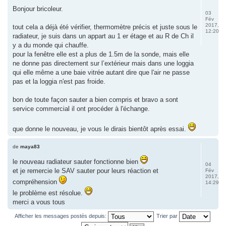
Bonjour bricoleur.
03
Fév
2017,
tout cela a déjà été vérifier, thermomètre précis et juste sous le
12:20
radiateur, je suis dans un appart au 1 er étage et au R de Ch il
y a du monde qui chauffe.
pour la fenêtre elle est a plus de 1.5m de la sonde, mais elle
ne donne pas directement sur l’extérieur mais dans une loggia
qui elle même a une baie vitrée autant dire que l'air ne passe
pas et la loggia n'est pas froide.
bon de toute façon sauter a bien compris et bravo a sont
service commercial il ont procéder à l'échange.
que donne le nouveau, je vous le dirais bientôt après essai.
de
maya83
le nouveau radiateur sauter fonctionne bien
04
et je remercie le SAV sauter pour leurs réaction et
Fév
2017,
compréhension
14:29
le problème est résolue.
merci a vous tous
Afficher les messages postés depuis:
Trier par