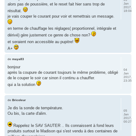
alors pas de poussière, et le reset fait hier sans trop de
Jan
2017,
résultat.
18:04
je vais couper le courant pour voir et remettrais un message.
en terme de chauffage les réglages( proportionnel, intégrale et
dérivé) gère justement ce genre de chose non?
et seraient non accessible au pupitre!
A+
de
maya83
bonjour
04
après la coupure de courant toujours le même problème, obligé
Jan
2017,
de le couper le soir car sinon il continu a chauffer.
23:35
qui a la solution
de
Bricoleur
Je dis la sonde de température.
05
Ou bis, la carte d'alim.
Jan
2017,
00:27
Rappelez le SAV SAUTER .. Ils connaissent à fond leurs
produits surtout le Madison qui s'est vendu à des centaines de