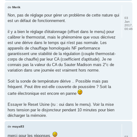
de
Merik
Non, pas de réglage pour gérer un problème de cette nature qui
03
est un défaut de fonctionnement.
Jan
2017,
00:46
il y a bien le réglage d'étalonnage (offset dans le menu) pour
calibrer le thermostat, mais le phénomène que vous décrivez
est une dérive dans le temps qui n'est pas normale. Les
appareils de chauffage homologués NF performance
garantissent une stabilité de la régulation (couple thermostat-
corps de chauffe) par leur CA (coefficient d'aptitude). Je ne
connais pas la valeur du CA du Sauter Madison mais 2°c de
variation dans une journée est vraiment hors norme.
Soit la sonde de température dérive .. Possible mais pas
fréquent. Peut être est-elle couverte de poussière ? Soit la
carte électronique est encore en panne
Essayer le Reset Usine (ru : oui dans le menu). Voir la mise
hors tension par le disjoncteur pendant 10 minutes pour bien
décharger la mémoire.
de
maya83
merci pour les réponses.
03