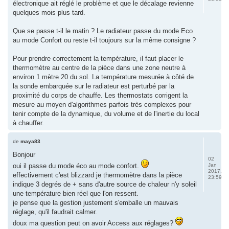
électronique ait réglé le problème et que le décalage revienne
quelques mois plus tard.
Que se passe t-il le matin ? Le radiateur passe du mode Eco
au mode Confort ou reste t-il toujours sur la même consigne ?
Pour prendre correctement la température, il faut placer le
thermomètre au centre de la pièce dans une zone neutre à
environ 1 mètre 20 du sol. La température mesurée à côté de
la sonde embarquée sur le radiateur est perturbé par la
proximité du corps de chauffe. Les thermostats corrigent la
mesure au moyen d'algorithmes parfois très complexes pour
tenir compte de la dynamique, du volume et de l'inertie du local
à chauffer.
de
maya83
Bonjour
02
oui il passe du mode éco au mode confort.
Jan
2017,
effectivement c'est blizzard je thermomètre dans la pièce
23:59
indique 3 degrés de + sans d'autre source de chaleur n'y soleil
une température bien réel que l'on ressent.
je pense que la gestion justement s'emballe un mauvais
réglage, qu'il faudrait calmer.
doux ma question peut on avoir Access aux réglages?