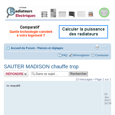
Accueil du Forum
‹
Pannes et réglages
FAQ
M’enregistrer
Connexion
SAUTER MADISON chauffe trop
Répondre
13 messages • Page
1
sur
1
de
maya83
02
Jan
2017,
20:29