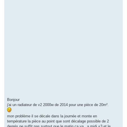
Bonjour
j'ai un radiateur de v2 2000w de 2014 pour une pièce de 20m².
mon problème il se décale dans la journée et monte en
température la pièce au point que sont décalage possible de 2
degrés ne suffit pas surtout que le matin ça va , a midi +3 et le