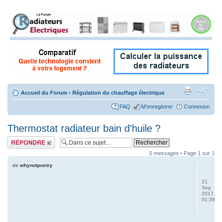
Accueil du Forum
‹
Régulation du chauffage électrique
FAQ
M’enregistrer
Connexion
Thermostat radiateur bain d'huile ?
Répondre
5 messages • Page
1
sur
1
de
whynotpoetry
21
Sep
2017,
01:39