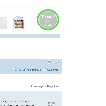
FAQ
M’enregistrer
Connexion
4 messages • Page
1
sur
1
teur, j'ai constaté que le
18 Déc
 Acova, dans une démarche