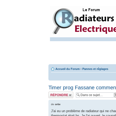
Accueil du Forum
‹
Pannes et réglages
Timer prog Fassane comment
Répondre
de
ortie
J'ai eu un problème de radiateur qui ne chau
thermostat était hs. Je l'ai ouvert, le cou