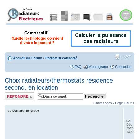
Accueil du Forum
‹
Radiateur connecté
FAQ
M’enregistrer
Connexion
Choix radiateurs/thermostats résidence
second. en location
Répondre
6 messages • Page
1
sur
1
de
bernard_belgique
02
Déc
2020,
14:50