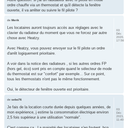
ordre chauffe via un thermostat et qu'il détecte la fenêtre
ouverte, il va arrêter ou suivre le fil pilote ?
de
Merik
Les locataires auront toujours accès aux réglages avec le
03
clavier du radiateur du moment que vous ne forcez par autre
Déc
2020,
chose avec Heatzy.
17:56
Avec Heatzy, vous pouvez envoyer sur le fil pilote un ordre
d'arrêt logiquement prioritaire.
A voir dans la notice des radiateurs , si les autres ordres FP
(hors gel, éco) sont pris en compte quand le sélecteur de mode
du thermostat est sur "confort" par exemple... Sur ce point,
tous les thermostats n'ont pas le même fonctionnement.
Oui, le détecteur de fenêtre ouverte est prioritaire.
de
sebo76
Je fais de la location courte durée depuis quelques années, de
03
mon expérience, j estime la consommation électrique environ
Déc
2021,
2,5 fois supérieur à une utilisation "normale".
11:40
C'est comme ça.. La majorité des locataires s'en foutent..bcp