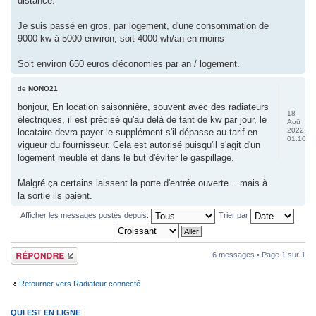
distance.
Je suis passé en gros, par logement, d'une consommation de
9000 kw à 5000 environ, soit 4000 wh/an en moins
Soit environ 650 euros d'économies par an / logement.
de
NONO21
bonjour, En location saisonnière, souvent avec des radiateurs
18
électriques, il est précisé qu'au delà de tant de kw par jour, le
Aoû
2022,
locataire devra payer le supplément s'il dépasse au tarif en
01:10
vigueur du fournisseur. Cela est autorisé puisqu'il s'agit d'un
logement meublé et dans le but d'éviter le gaspillage.
Malgré ça certains laissent la porte d'entrée ouverte... mais à
la sortie ils paient.
Afficher les messages postés depuis:
Trier par
Répondre
6 messages • Page
1
sur
1
Retourner vers Radiateur connecté
QUI EST EN LIGNE