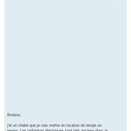
Bonjour,
j'ai un chalet que je vais mettre en location de temps en
temps. Les radiateurs électriques sont très anciens donc je