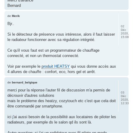
Merci d'avance
Bernard
de
Merik
Bjr..
02
Déc
2020,
Si le détecteur de présence vous intéresse, alors il faut laisser
15:08
le radiateur fonctionner avec sa régulation intégréé.
Ce qu'il vous faut est un programmateur de chauffage
connecté, et non un thermostat connecté.
Voir par exemple le
produit HEATSY
qui vous donne accès aux
4 allures de chauffe : confort, eco, hors gel et arrêt.
de
bernard_belgique
merci pour la réponse l'auter fil de discussion m'a permis de
03
décrouvir d'autres solutions
Déc
2020,
mais le probleme des heatzy, cozytouch etc c'est que cela doit
12:33
être commandé par smartphone.
ici j'ai aussi besoin de la possibilité aux locataires de piloter les
radiateurs, par exemple ds le salon qd ils sont là.
Autre question: si j'ai un radidateur avec fil pilote en mode