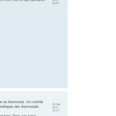
2017,
00:57
ue du thermostat. Un contrôle
06 Mai
lindriques des thermostats
2017,
15:37
angulaire. Dans ces types