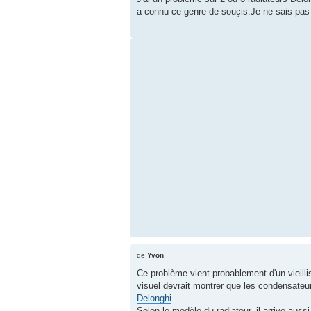
a connu ce genre de souçis.Je ne sais pas 
de
Yvon
Ce problème vient probablement d'un vieilli
visuel devrait montrer que les condensateu
Delonghi
.
Selon le modèle du radiateur, il arrive aus