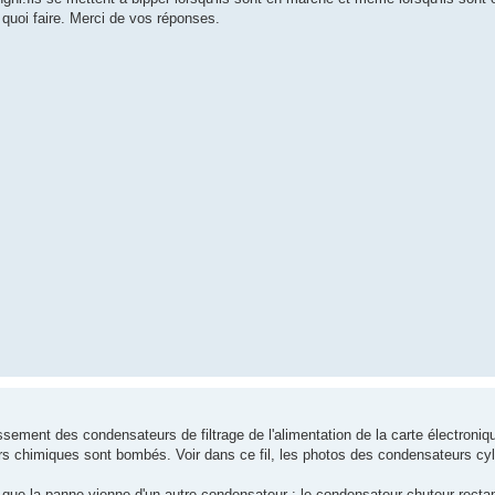
quoi faire. Merci de vos réponses.
ssement des condensateurs de filtrage de l'alimentation de la carte électroniq
rs chimiques sont bombés. Voir dans ce fil, les photos des condensateurs cy
si que la panne vienne d'un autre condensateur : le condensateur chuteur rect