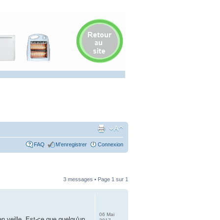
FAQ
M’enregistrer
Connexion
3 messages • Page
1
sur
1
06 Mai
en veille. Est-ce que quelqu'un