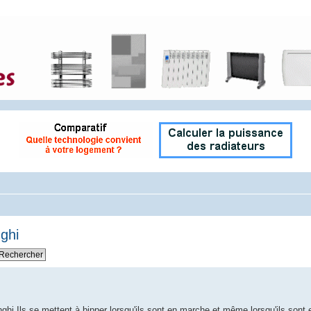
ghi
ghi.Ils se mettent à bipper lorsqu'ils sont en marche et même lorsqu'ils sont 