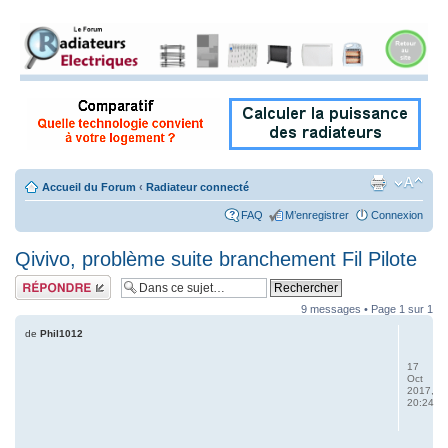
Accueil du Forum
‹
Radiateur connecté
FAQ
M’enregistrer
Connexion
Qivivo, problème suite branchement Fil Pilote
Répondre
9 messages • Page
1
sur
1
de
Phil1012
17
Oct
2017,
20:24