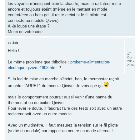
les voyants m'indiquent bien la chauffe, mais le radiateur reste
encore et toujours éteint (même en le mettant en mode
confort/eco ou hors gel, il reste eteint si le fil pilote est
connecté au module Qivivo).
Ai-je loupé une étape ?
Merci de votre aide.
de
Zeb
Hello !
17
Oct
2017,
Le même problème que thibolide :
probeme-alimentation-
21:49
electrique-qivivo-t1903.html
?
Si la led de mise en marche s'éteint, ben, le thermostat reçoit
un ordre "ARRET" du module Qivivo. Je vois que ça
mais le comportement pourrait aussi venir d'une panne du
thermostat ou du boitier Qivivo.
Pour lever le doute, il faudrait faire des tests soit avec un autre
radiateur soit avec un autre module.
Avec un multimètre, il faut mesurez la tension sur le fil pilote
(sortie du module) par rapport au neutre en mode alternatif.