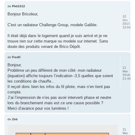
de
Phil1012
Bonjour Bricoleur,
22
Oct
2017,
C'est un radiateur Challenge Group, modele Galilée.
12:01
Il était déjà dans le logement quand je suis arrivé et je ne
trouve rien sur cette marque ou modele sur internet. Sans
doute des produits venant de Brico Dépôt.
de
FredC
Bonjour,
21
Problème un peu différent de mon côté: mon radiateur
Mar
2018,
(équation) affiche toujours l’indication -3,5 quelles que soient
21:44
les conditions de chauffe...
Il reçoit donc bien les infos du fil pilote, mais n’en tient pas
compte.
J’ai l’impression de n’es pas avoir interverti phase et neutre
lors du branchement mais est ce une cause possible ?
Merci d’avance pour vos lumières !
de
Zeb
21
Mar