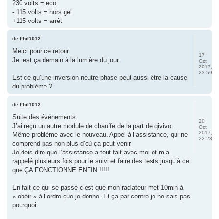
230 volts = eco
- 115 volts = hors gel
+115 volts = arrêt
de
Phil1012
Merci pour ce retour.
17
Je test ça demain à la lumière du jour.
Oct
2017,
23:59
Est ce qu’une inversion neutre phase peut aussi être la cause
du problème ?
de
Phil1012
Suite des événements.
20
J’ai reçu un autre module de chauffe de la part de qivivo.
Oct
2017,
Même problème avec le nouveau. Appel à l’assistance, qui ne
22:23
comprend pas non plus d’où ça peut venir.
Je dois dire que l’assistance a tout fait avec moi et m’a
rappelé plusieurs fois pour le suivi et faire des tests jusqu’à ce
que ÇA FONCTIONNE ENFIN !!!!!
En fait ce qui se passe c’est que mon radiateur met 10min à
« obéir » à l’ordre que je donne. Et ça par contre je ne sais pas
pourquoi.