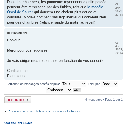
Dans les chambres, les panneaux rayonnants à grille percée
08
peuvent être remplacés par des fluides, tels que
le modèle
Jan
2023,
Orosi de Sauter
qui donnera une chaleur plus douce et
23:48
constate. Modèle compact pas trop inertiel qui convient bien
pour des chambres (relance rapide du matin au réveil).
de
Plantalenne
Bonjour,
09
Jan
2023,
Merci pour vos réponses.
20:14
Je vais diriger mes recherches en fonction de vos conseils.
Cordialement
Plantalenne
Afficher les messages postés depuis:
Trier par
Répondre
6 messages • Page
1
sur
1
Retourner vers Installation des radiateurs électriques
QUI EST EN LIGNE