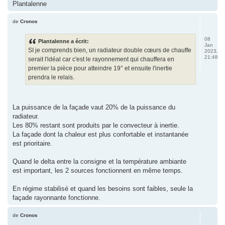
Plantalenne
de
Cronos
08
Plantalenne a écrit:
Jan
SI je comprends bien, un radiateur double cœurs de chauffe
2023,
21:48
serait l'idéal car c'est le rayonnement qui chauffera en
premier la pièce pour atteindre 19° et ensuite l'inertie
prendra le relais.
La puissance de la façade vaut 20% de la puissance du
radiateur.
Les 80% restant sont produits par le convecteur à inertie.
La façade dont la chaleur est plus confortable et instantanée
est prioritaire.
Quand le delta entre la consigne et la température ambiante
est important, les 2 sources fonctionnent en même temps.
En régime stabilisé et quand les besoins sont faibles, seule la
façade rayonnante fonctionne.
de
Cronos