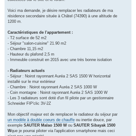
Voici ma demande, je désire remplacer les radiateurs de ma
résidence secondaire située à Châtel (74390) à une altitude de
1200 m.
Caractéristiques de l'appartement :
- T2 surface de 52 m2
- Séjour "salon-cuisine" 21.90 m2
- Chambre 11,15 m2
- Hauteur du plafond 2,5 m
- Immeuble construit en 2015 avec une très bonne isolation
- Radiateurs actuels
- Séjour : Noirot rayonnant Auréa 2 SAS 1500 W horizontal
installé sur le mur extérieur
- Chambre : Noirot rayonnant Auréa 2 SAS 1000 W
- Coin montagne : Noirot rayonnant Auréa 2 SAS 1000 W
- Les 3 radiateurs sont doté d'un fil pilote par un gestionnaire
Schneider FIP'clic 3V-2Z
Mon objectif majeur est de remplacer le radiateur du séjour par
un modèle à double coeurs de chauffe
ou inertie douce, par
exemple
SAUTER Malao 1500 W
ou
SAUTER Sibayak 1500
W
que je pourrai piloter via l'application smartphone mais ceci