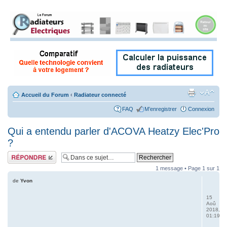
Accueil du Forum
‹
Radiateur connecté
FAQ
M’enregistrer
Connexion
Qui a entendu parler d'ACOVA Heatzy Elec'Pro
?
Répondre
1 message • Page
1
sur
1
de
Yvon
15
Aoû
2018,
01:19