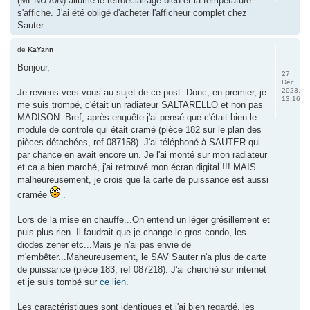
(MENU /0N) allume le rétroéclairage bleu et la température
s'affiche. J'ai été obligé d'acheter l'afficheur complet chez
Sauter.
de
KaYann
Bonjour,
27
Déc
2023,
Je reviens vers vous au sujet de ce post. Donc, en premier, je
13:16
me suis trompé, c'était un radiateur SALTARELLO et non pas
MADISON. Bref, après enquête j'ai pensé que c'était bien le
module de controle qui était cramé (pièce 182 sur le plan des
pièces détachées, ref 087158). J'ai téléphoné à SAUTER qui
par chance en avait encore un. Je l'ai monté sur mon radiateur
et ca a bien marché, j'ai retrouvé mon écran digital !!! MAIS
malheureusement, je crois que la carte de puissance est aussi
cramée
.
Lors de la mise en chauffe...On entend un léger grésillement et
puis plus rien. Il faudrait que je change le gros condo, les
diodes zener etc...Mais je n'ai pas envie de
m'embêter...Maheureusement, le SAV Sauter n'a plus de carte
de puissance (pièce 183, ref 087218). J'ai cherché sur internet
et je suis tombé sur
ce lien
.
Les caractéristiques sont identiques et j'ai bien regardé, les