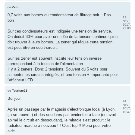
de
Zeb
0,7 volts aux bornes du condensateur de filtrage noir .. Pas
12
bon
Nov
2017,
22:03
Sur ces condensateurs est indiquée une tension de service.
On déduit 30% pour avoir une idée de la tension continue qu'on
doit trouver à leurs bornes. La zener qui régule cette tension
est peut être en court-circuit.
Sur les zener est souvent inscrite leur tension inverse
correspondant à la tension de l'alimentation.
Il y a 2 zeners. Donc 2 tensions. Souvent du 5 volts pour
alimenter les circuits intégrés, et une tension + importante pour
l'afficheur LCD.
de
Touriste21
Bonjour,
14
Nov
2017,
Après un passage par le magasin d'électronique local (à Lyon,
10:47
ça se trouve !) et des soudures pas évidentes à faire (on avait
abimé le circuit en dessoudant), le miracle s'est produit : le
radiateur marche à nouveau !!! C'est top !! Merci pour votre
aide.