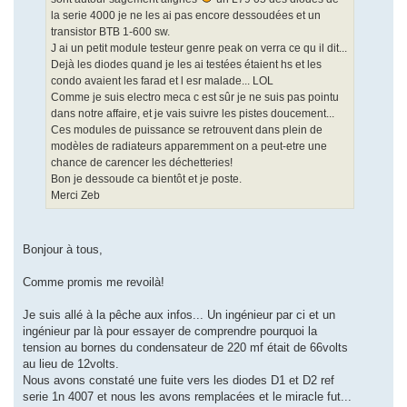
la serie 4000 je ne les ai pas encore dessoudées et un
transistor BTB 1-600 sw.
J ai un petit module testeur genre peak on verra ce qu il dit...
Dejà les diodes quand je les ai testées étaient hs et les
condo avaient les farad et l esr malade... LOL
Comme je suis electro meca c est sûr je ne suis pas pointu
dans notre affaire, et je vais suivre les pistes doucement...
Ces modules de puissance se retrouvent dans plein de
modèles de radiateurs apparemment on a peut-etre une
chance de carencer les déchetteries!
Bon je dessoude ca bientôt et je poste.
Merci Zeb
Bonjour à tous,
Comme promis me revoilà!
Je suis allé à la pêche aux infos... Un ingénieur par ci et un
ingénieur par là pour essayer de comprendre pourquoi la
tension au bornes du condensateur de 220 mf était de 66volts
au lieu de 12volts.
Nous avons constaté une fuite vers les diodes D1 et D2 ref
serie 1n 4007 et nous les avons remplacées et le miracle fut...