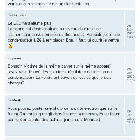
voir à quoi ressemble le circuit d'alimentation.
de
Bricoleur
Le LCD ne s'allume plus.
26
La panne est donc localisée au niveau du circuit de
Nov
2014,
l'alimentation basse tension du thermostat. Possible juste une
13:16
condensateur à 2€ à remplacer. Bon, il faut lui ouvrir le ventre
de
panne
Bonsoir, Victime de la même panne sur le même appareil
25
,avez vous trouvé des solutions, régulateur de tension ou
Jan
2015,
condensateur? Le ventre est ouvert qu' est ce que je dois
17:49
changer?
de
Merik
Vous pouvez poster une photo de la carte électronique sur le
26
forum (format jpeg ou gif dans les message envoyés au forum
Jan
2015,
par l'option ajouter des fichiers joints de 2 Mo max).
11:21