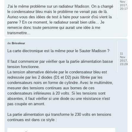
Nov
2017,
J'ai le même problème sur un radiateur Madison. On a changé
20:17
le condensateur bleu mais le problème ne venait pas de là.
Auriez-vous des idées de test à faire pour savoir d'où vient la
panne ? En ce moment, le radiateur serait bien utile... Je
remercie donc toute personne qui aurait une idée à me
transmettre...
de
Bricoleur
La carte électronique est la même pour le Sauter Madison ?
11
Nov
2017,
Il faut commencer par vérifier que la partie alimentation basse
23:29
tension fonctionne.
La tension alternative dérivée par le condensateur bleu est
redressée par les 2 diodes (D1 et D2) puis filtrée par les
condensateurs noirs en forme de cylindre. Avec le multimètre,
mesurer des tensions continues aux bornes de ces
condensateurs inférieures à 20 volts. Si les tensions sont
absentes, il faut vérifier si une diode ou une résistance n'est
pas coupée en amont.
La partie alimentation qui transforme le 230 volts en tensions
continues est dans ce style :