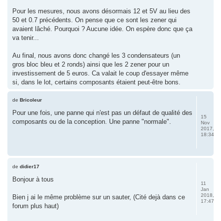
Pour les mesures, nous avons désormais 12 et 5V au lieu des
50 et 0.7 précédents. On pense que ce sont les zener qui
avaient lâché. Pourquoi ? Aucune idée. On espère donc que ça
va tenir...
Au final, nous avons donc changé les 3 condensateurs (un
gros bloc bleu et 2 ronds) ainsi que les 2 zener pour un
investissement de 5 euros. Ca valait le coup d'essayer même
si, dans le lot, certains composants étaient peut-être bons.
de
Bricoleur
Pour une fois, une panne qui n'est pas un défaut de qualité des
15
composants ou de la conception. Une panne "normale".
Nov
2017,
18:34
de
didier17
Bonjour à tous
11
Jan
2018,
Bien j ai le même problème sur un sauter, (Cité dejà dans ce
17:47
forum plus haut)