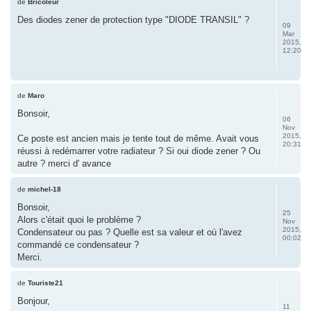
de
Bricoleur
Des diodes zener de protection type "DIODE TRANSIL" ?
09
Mar
2015,
12:20
de
Maro
Bonsoir,
06
Nov
2015,
Ce poste est ancien mais je tente tout de même. Avait vous
20:31
réussi à redémarrer votre radiateur ? Si oui diode zener ? Ou
autre ? merci d' avance
de
michel-18
Bonsoir,
25
Alors c'était quoi le problème ?
Nov
2015,
Condensateur ou pas ? Quelle est sa valeur et où l'avez
00:02
commandé ce condensateur ?
Merci.
de
Touriste21
Bonjour,
11