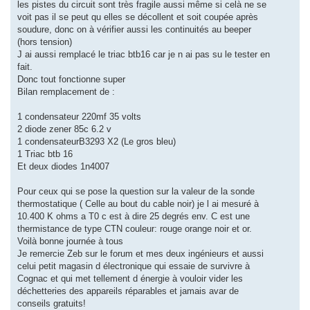
les pistes du circuit sont très fragile aussi même si celà ne se
voit pas il se peut qu elles se décollent et soit coupée après
soudure, donc on à vérifier aussi les continuités au beeper
(hors tension)
J ai aussi remplacé le triac btb16 car je n ai pas su le tester en
fait.
Donc tout fonctionne super
Bilan remplacement de :
1 condensateur 220mf 35 volts
2 diode zener 85c 6.2 v
1 condensateurB3293 X2 (Le gros bleu)
1 Triac btb 16
Et deux diodes 1n4007
Pour ceux qui se pose la question sur la valeur de la sonde
thermostatique ( Celle au bout du cable noir) je l ai mesuré à
10.400 K ohms a T0 c est à dire 25 degrés env. C est une
thermistance de type CTN couleur: rouge orange noir et or.
Voilà bonne journée à tous
Je remercie Zeb sur le forum et mes deux ingénieurs et aussi
celui petit magasin d électronique qui essaie de survivre à
Cognac et qui met tellement d énergie à vouloir vider les
déchetteries des appareils réparables et jamais avar de
conseils gratuits!