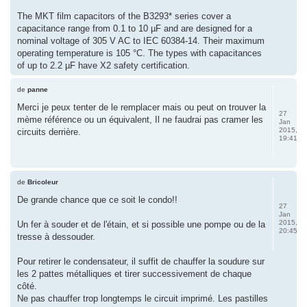
The MKT film capacitors of the B3293* series cover a
capacitance range from 0.1 to 10 µF and are designed for a
nominal voltage of 305 V AC to IEC 60384-14. Their maximum
operating temperature is 105 °C. The types with capacitances
of up to 2.2 µF have X2 safety certification.
de
panne
Merci je peux tenter de le remplacer mais ou peut on trouver la
27
mème référence ou un équivalent, Il ne faudrai pas cramer les
Jan
2015,
circuits derrière.
19:41
de
Bricoleur
De grande chance que ce soit le condo!!
27
Jan
2015,
Un fer à souder et de l'étain, et si possible une pompe ou de la
20:45
tresse à dessouder.
Pour retirer le condensateur, il suffit de chauffer la soudure sur
les 2 pattes métalliques et tirer successivement de chaque
côté.
Ne pas chauffer trop longtemps le circuit imprimé. Les pastilles