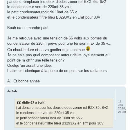
j ai donc remplacer les deux diodes zener ref BZX 85c 6v2
le condensateur vert de 220mf 35 volt
le petit condensateurnoir de 10mf de 65 v
et le condensateur filtre bleu B3293X2 en 1mf pour 30V
Bouh ca ne marche pas!
Je me retrouve avec une tension de 66 volts aux bornes du
condensateur de 220mf prévu pour une tension max de 35 v...
Ca chauffe dure et ca va gonfler si je continue
Je ne sais pas quel composant autour délire joyeusement au
point de m offrir une telle tension?
Quelqu 'un aurait une idée.
L alim est identique à la photo de ce post sur les radiateurs.
A+ Et bonne année
de
Zeb
11
didier17 a écrit:
Jan
j ai donc remplacer les deux diodes zener ref BZX 85c 6v2
2018,
21:30
le condensateur vert de 220mf 35 volt
le petit condensateur noir de 10mf de 65 v
et le condensateur filtre bleu B3293X2 en 1mf pour 30V