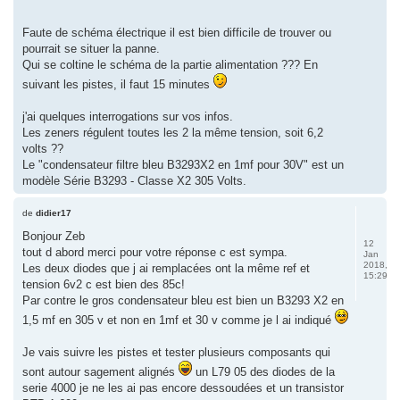
Faute de schéma électrique il est bien difficile de trouver ou
pourrait se situer la panne.
Qui se coltine le schéma de la partie alimentation ??? En
suivant les pistes, il faut 15 minutes
j'ai quelques interrogations sur vos infos.
Les zeners régulent toutes les 2 la même tension, soit 6,2
volts ??
Le "condensateur filtre bleu B3293X2 en 1mf pour 30V" est un
modèle Série B3293 - Classe X2 305 Volts.
de
didier17
Bonjour Zeb
12
tout d abord merci pour votre réponse c est sympa.
Jan
2018,
Les deux diodes que j ai remplacées ont la même ref et
15:29
tension 6v2 c est bien des 85c!
Par contre le gros condensateur bleu est bien un B3293 X2 en
1,5 mf en 305 v et non en 1mf et 30 v comme je l ai indiqué
Je vais suivre les pistes et tester plusieurs composants qui
sont autour sagement alignés
un L79 05 des diodes de la
serie 4000 je ne les ai pas encore dessoudées et un transistor