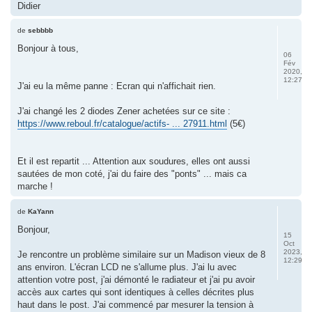
Didier
de
sebbbb
Bonjour à tous,
06
Fév
2020,
12:27
J'ai eu la même panne : Ecran qui n'affichait rien.
J'ai changé les 2 diodes Zener achetées sur ce site :
https://www.reboul.fr/catalogue/actifs- ... 27911.html
(5€)
Et il est repartit ... Attention aux soudures, elles ont aussi
sautées de mon coté, j'ai du faire des "ponts" ... mais ca
marche !
de
KaYann
Bonjour,
15
Oct
2023,
Je rencontre un problème similaire sur un Madison vieux de 8
12:29
ans environ. L'écran LCD ne s'allume plus. J'ai lu avec
attention votre post, j'ai démonté le radiateur et j'ai pu avoir
accès aux cartes qui sont identiques à celles décrites plus
haut dans le post. J'ai commencé par mesurer la tension à