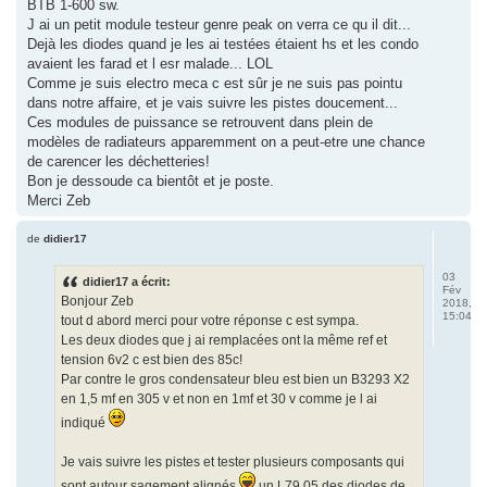
BTB 1-600 sw.
J ai un petit module testeur genre peak on verra ce qu il dit...
Dejà les diodes quand je les ai testées étaient hs et les condo
avaient les farad et l esr malade... LOL
Comme je suis electro meca c est sûr je ne suis pas pointu
dans notre affaire, et je vais suivre les pistes doucement...
Ces modules de puissance se retrouvent dans plein de
modèles de radiateurs apparemment on a peut-etre une chance
de carencer les déchetteries!
Bon je dessoude ca bientôt et je poste.
Merci Zeb
de
didier17
03
didier17 a écrit:
Fév
Bonjour Zeb
2018,
15:04
tout d abord merci pour votre réponse c est sympa.
Les deux diodes que j ai remplacées ont la même ref et
tension 6v2 c est bien des 85c!
Par contre le gros condensateur bleu est bien un B3293 X2
en 1,5 mf en 305 v et non en 1mf et 30 v comme je l ai
indiqué
Je vais suivre les pistes et tester plusieurs composants qui
sont autour sagement alignés
un L79 05 des diodes de