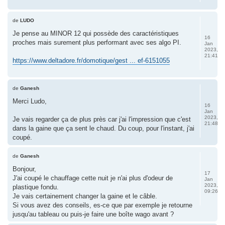
de
LUDO
Je pense au MINOR 12 qui possède des caractéristiques
16
proches mais surement plus performant avec ses algo PI.
Jan
2023,
21:41
https://www.deltadore.fr/domotique/gest ... ef-6151055
de
Ganesh
Merci Ludo,
16
Jan
2023,
Je vais regarder ça de plus près car j'ai l'impression que c'est
21:48
dans la gaine que ça sent le chaud. Du coup, pour l'instant, j'ai
coupé.
de
Ganesh
Bonjour,
17
J'ai coupé le chauffage cette nuit je n'ai plus d'odeur de
Jan
2023,
plastique fondu.
09:26
Je vais certainement changer la gaine et le câble.
Si vous avez des conseils, es-ce que par exemple je retourne
jusqu'au tableau ou puis-je faire une boîte wago avant ?