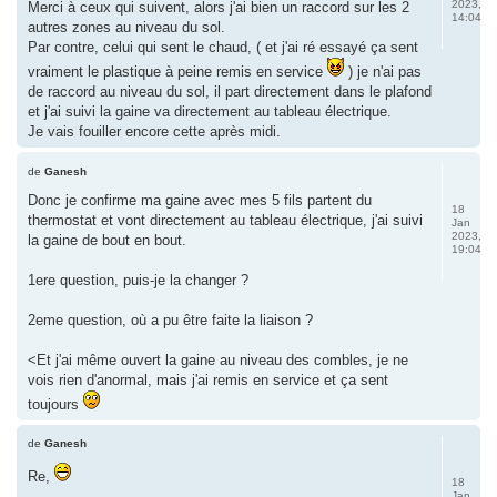
2023,
Merci à ceux qui suivent, alors j'ai bien un raccord sur les 2
14:04
autres zones au niveau du sol.
Par contre, celui qui sent le chaud, ( et j'ai ré essayé ça sent
vraiment le plastique à peine remis en service
) je n'ai pas
de raccord au niveau du sol, il part directement dans le plafond
et j'ai suivi la gaine va directement au tableau électrique.
Je vais fouiller encore cette après midi.
de
Ganesh
Donc je confirme ma gaine avec mes 5 fils partent du
18
thermostat et vont directement au tableau électrique, j'ai suivi
Jan
2023,
la gaine de bout en bout.
19:04
1ere question, puis-je la changer ?
2eme question, où a pu être faite la liaison ?
<Et j'ai même ouvert la gaine au niveau des combles, je ne
vois rien d'anormal, mais j'ai remis en service et ça sent
toujours
de
Ganesh
Re,
18
Jan