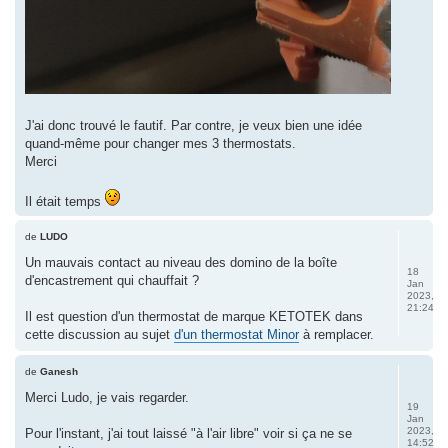
J'ai donc trouvé le fautif. Par contre, je veux bien une idée
quand-même pour changer mes 3 thermostats.
Merci
Il était temps
de
LUDO
Un mauvais contact au niveau des domino de la boîte
18
d'encastrement qui chauffait ?
Jan
2023,
21:24
Il est question d'un thermostat de marque KETOTEK dans
cette discussion au sujet
d'un thermostat Minor
à remplacer.
de
Ganesh
Merci Ludo, je vais regarder.
19
Jan
2023,
Pour l'instant, j'ai tout laissé "à l'air libre" voir si ça ne se
14:52