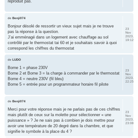
reproduit pas.
de
Benji074
Bonjour désolé de ressortir un vieux sujet mais je ne trouve
23
pas la réponse à la question.
Nov
2023,
J’ai emménagé dans un logement avec chauffage au sol
19:12
contrôlé par le thermostat tai 60 et je souhaitais savoir à quoi
correspond les chiffres du thermostat
de
LUDO
Borne 1 = phase 230V
23
Borne 2 et Borne 3 = la charge à commander par le thermostat
Nov
2023,
Borne 4 = neutre 230V (fil bleu)
22:25
Borne 5 = entrée pour un programmateur horaire fil pilote
de
Benji074
Merci pour votre réponse mais je ne parlais pas de ces chiffres
23
mais plutôt de ceux sur la molette pour sélectionner « une
Nov
2023,
puissance » ? Je ne sais pas à combien je dois mettre pour
23:08
avoir une température de 20 degré dans la chambre, et que
signifie le symbole à la place du 4 ?