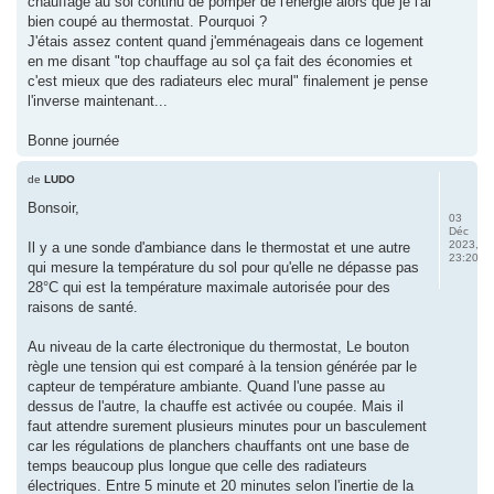
chauffage au sol continu de pomper de l'énergie alors que je l'ai
bien coupé au thermostat. Pourquoi ?
J'étais assez content quand j'emménageais dans ce logement
en me disant "top chauffage au sol ça fait des économies et
c'est mieux que des radiateurs elec mural" finalement je pense
l'inverse maintenant...
Bonne journée
de
LUDO
Bonsoir,
03
Déc
2023,
Il y a une sonde d'ambiance dans le thermostat et une autre
23:20
qui mesure la température du sol pour qu'elle ne dépasse pas
28°C qui est la température maximale autorisée pour des
raisons de santé.
Au niveau de la carte électronique du thermostat, Le bouton
règle une tension qui est comparé à la tension générée par le
capteur de température ambiante. Quand l'une passe au
dessus de l'autre, la chauffe est activée ou coupée. Mais il
faut attendre surement plusieurs minutes pour un basculement
car les régulations de planchers chauffants ont une base de
temps beaucoup plus longue que celle des radiateurs
électriques. Entre 5 minute et 20 minutes selon l'inertie de la