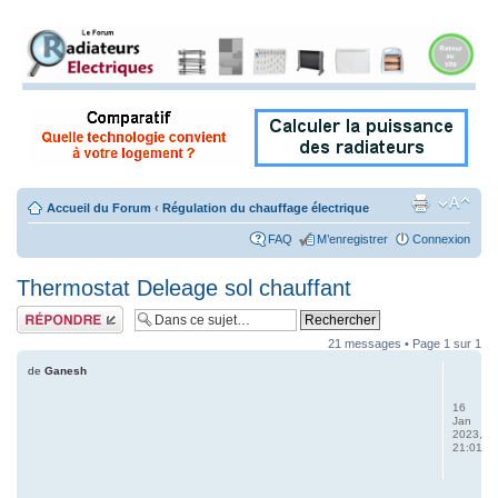
Accueil du Forum
‹
Régulation du chauffage électrique
FAQ
M’enregistrer
Connexion
Thermostat Deleage sol chauffant
Répondre
21 messages • Page
1
sur
1
de
Ganesh
16
Jan
2023,
21:01