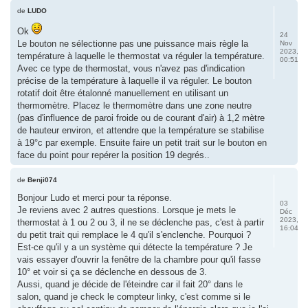
de
LUDO
Ok
24
Le bouton ne sélectionne pas une puissance mais règle la
Nov
2023,
température à laquelle le thermostat va réguler la température.
00:51
Avec ce type de thermostat, vous n'avez pas d'indication
précise de la température à laquelle il va réguler. Le bouton
rotatif doit être étalonné manuellement en utilisant un
thermomètre. Placez le thermomètre dans une zone neutre
(pas d'influence de paroi froide ou de courant d'air) à 1,2 mètre
de hauteur environ, et attendre que la température se stabilise
à 19°c par exemple. Ensuite faire un petit trait sur le bouton en
face du point pour repérer la position 19 degrés..
de
Benji074
Bonjour Ludo et merci pour ta réponse.
03
Je reviens avec 2 autres questions. Lorsque je mets le
Déc
2023,
thermostat à 1 ou 2 ou 3, il ne se déclenche pas, c'est à partir
16:04
du petit trait qui remplace le 4 qu'il s'enclenche. Pourquoi ?
Est-ce qu'il y a un système qui détecte la température ? Je
vais essayer d'ouvrir la fenêtre de la chambre pour qu'il fasse
10° et voir si ça se déclenche en dessous de 3.
Aussi, quand je décide de l'éteindre car il fait 20° dans le
salon, quand je check le compteur linky, c'est comme si le