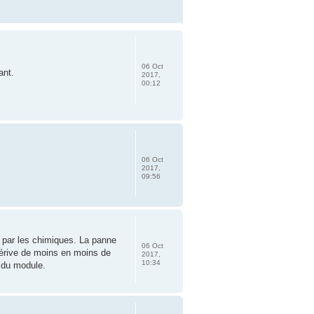
06 Oct
ant.
2017,
00:12
06 Oct
2017,
09:56
e par les chimiques. La panne
06 Oct
dérive de moins en moins de
2017,
10:34
t du module.