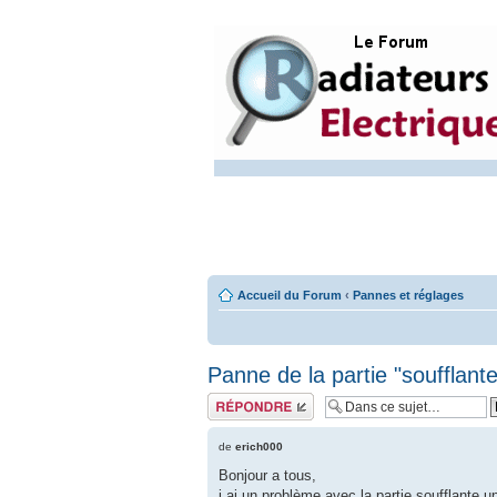
Accueil du Forum
‹
Pannes et réglages
Panne de la partie "soufflan
Répondre
de
erich000
Bonjour a tous,
j ai un problème avec la partie soufflante 