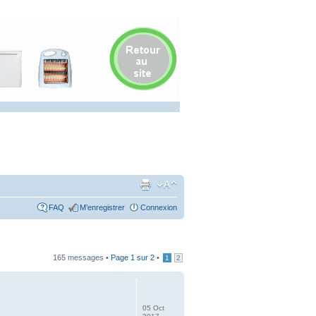
FAQ
M’enregistrer
Connexion
165 messages •
Page
1
sur
2
•
1
2
05 Oct