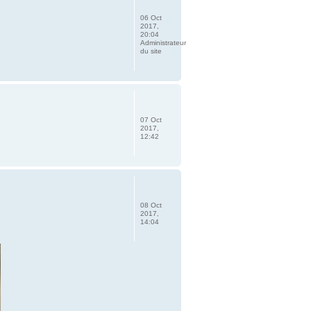
06 Oct
2017,
20:04
Administrateur
du site
07 Oct
2017,
12:42
08 Oct
2017,
14:04