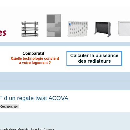
te" d un regate twist ACOVA
un radiateur Regate Twist d Acova