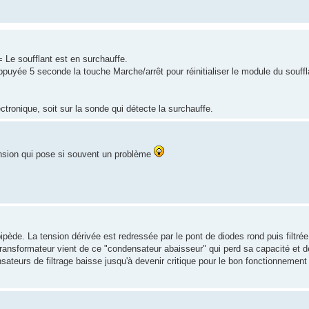
= Le soufflant est en surchauffe.
puyée 5 seconde la touche Marche/arrêt pour réinitialiser le module du souffl
.
ectronique, soit sur la sonde qui détecte la surchauffe.
nsion qui pose si souvent un problème
ipède. La tension dérivée est redressée par le pont de diodes rond puis filtré
 transformateur vient de ce "condensateur abaisseur" qui perd sa capacité et 
sateurs de filtrage baisse jusqu'à devenir critique pour le bon fonctionnemen